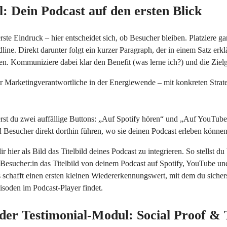
: Dein Podcast auf den ersten Blick
ste Eindruck – hier entscheidet sich, ob Besucher bleiben. Platziere g
ne. Direkt darunter folgt ein kurzer Paragraph, der in einem Satz erkl
. Kommuniziere dabei klar den Benefit (was lerne ich?) und die Zielgr
ür Marketingverantwortliche in der Energiewende – mit konkreten Stra
erst du zwei auffällige Buttons: „Auf Spotify hören“ und „Auf YouTube 
d Besucher direkt dorthin führen, wo sie deinen Podcast erleben können
r hier als Bild das Titelbild deines Podcast zu integrieren. So stellst du 
e Besucher:in das Titelbild von deinem Podcast auf Spotify, YouTube und
 schafft einen ersten kleinen Wiedererkennungswert, mit dem du sichers
soden im Podcast-Player findet.
oder Testimonial-Modul: Social Proof &