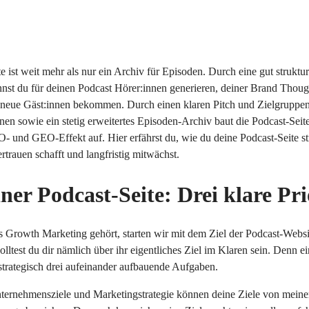
 ist weit mehr als nur ein Archiv für Episoden. Durch eine gut strukturi
annst du für deinen Podcast Hörer:innen generieren, deiner Brand Thou
 neue Gäst:innen bekommen. Durch einen klaren Pitch und Zielgruppe
en sowie ein stetig erweitertes Episoden-Archiv baut die Podcast-Seite
 und GEO-Effekt auf. Hier erfährst du, wie du deine Podcast-Seite str
ertrauen schafft und langfristig mitwächst.
iner Podcast-Seite: Drei klare Pri
s Growth Marketing gehört, starten wir mit dem Ziel der Podcast-Webs
solltest du dir nämlich über ihr eigentliches Ziel im Klaren sein. Denn ei
 strategisch drei aufeinander aufbauende Aufgaben.
nternehmensziele und Marketingstrategie können deine Ziele von mein