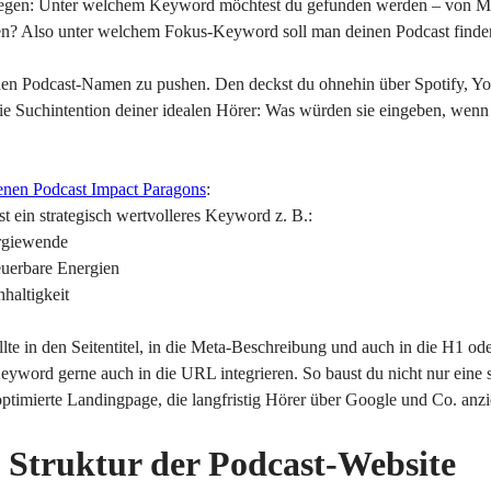
erlegen: Unter welchem Keyword möchtest du gefunden werden – von M
en? Also unter welchem Fokus-Keyword soll man deinen Podcast find
inen Podcast-Namen zu pushen. Den deckst du ohnehin über Spotify, 
t die Suchintention deiner idealen Hörer: Was würden sie eingeben, wen
enen Podcast Impact Paragons
:
st ein strategisch wertvolleres Keyword z. B.:
rgiewende
euerbare Energien
haltigkeit
te in den Seitentitel, in die Meta-Beschreibung und auch in die H1 ode
yword gerne auch in die URL integrieren. So baust du nicht nur eine s
timierte Landingpage, die langfristig Hörer über Google und Co. anzi
 Struktur der Podcast-Website