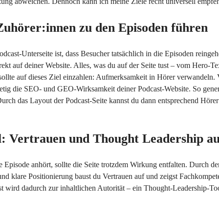
tzung abweichen. Dennoch kann ich meine Ziele recht universell empfeh
 Zuhörer:innen zu den Episoden führen
odcast-Unterseite ist, dass Besucher tatsächlich in die Episoden reinge
ekt auf deiner Website. Alles, was du auf der Seite tust – vom Hero-Te
llte auf dieses Ziel einzahlen: Aufmerksamkeit in Hörer verwandeln. 
tetig die SEO- und GEO-Wirksamkeit deiner Podcast-Website. So gener
. Durch das Layout der Podcast-Seite kannst du dann entsprechend Hörer
el: Vertrauen und Thought Leadership a
 Episode anhört, sollte die Seite trotzdem Wirkung entfalten. Durch de
 und klare Positionierung baust du Vertrauen auf und zeigst Fachkompet
t wird dadurch zur inhaltlichen Autorität – ein Thought-Leadership-To