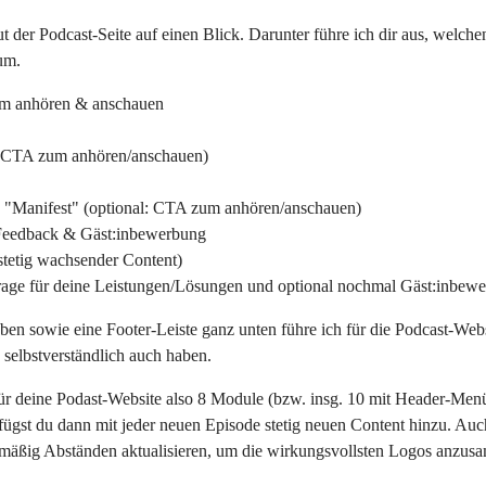
t der Podcast-Seite auf einen Blick. Darunter führe ich dir aus, welchen
um.
um anhören & anschauen
l: CTA zum anhören/anschauen)
 "Manifest" (optional: CTA zum anhören/anschauen)
Feedback & Gäst:inbewerbung
stetig wachsender Content)
rage für deine Leistungen/Lösungen und optional nochmal Gäst:inbew
n sowie eine Footer-Leiste ganz unten führe ich für die Podcast-Websi
e selbstverständlich auch haben.
ür deine Podast-Website also 8 Module (bzw. insg. 10 mit Header-Men
ügst du dann mit jeder neuen Episode stetig neuen Content hinzu. Au
lmäßig Abständen aktualisieren, um die wirkungsvollsten Logos anzus