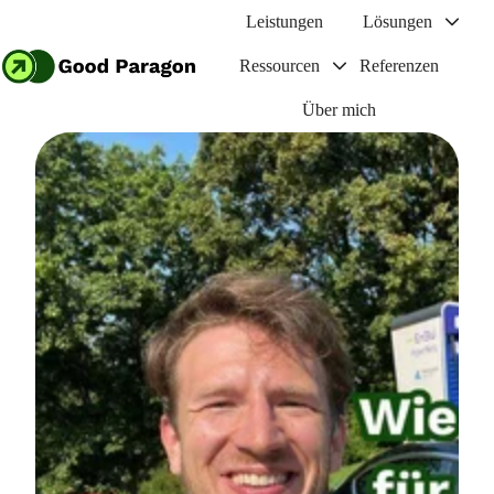
Leistungen
Lösungen
Ressourcen
Referenzen
S
Über mich
t
a
r
t
s
e
i
t
e